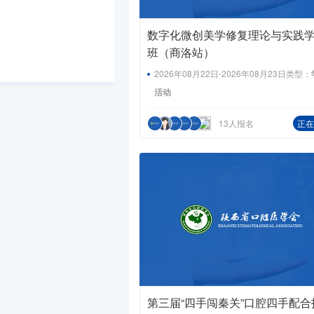
数字化微创美学修复理论与实践
班（商洛站）
2026年08月22日-2026年08月23日
类型：
活动
13人报名
正在
第三届“四手闯秦关”口腔四手配合