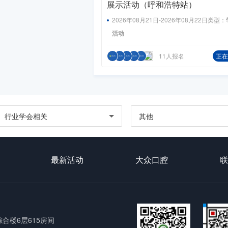
展示活动（呼和浩特站）
2026年08月21日-2026年08月22日
类型：
活动
11人报名
正在
行业学会相关
其他
最新活动
大众口腔
联
合楼6层615房间