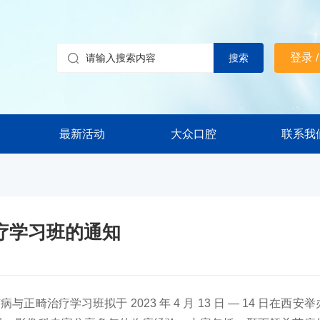
登录 
最新活动
大众口腔
联系我
治疗学习班的通知
学习班拟于 2023 年 4 月 13 日 — 14 日在西安举