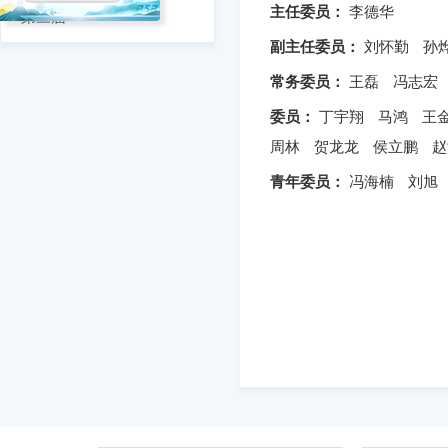
主任委员：
李德华
第三届
副主任委员：
刘怀勤
孙
常务委员：
王磊
冯志宏
委员：
丁宇翔
马鸿
王
周林
贺龙龙
侯立鹏
赵
青年委员：
冯海楠
刘旭