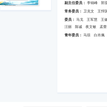
副主任委员：
李锦峰
郭
第三届
常务委员：
卫克文
王悍
委员：
马戈
王军慧
王
汪丽
陈诚
夜文敏
孟蕾
青年委员：
马琼
白肖佩